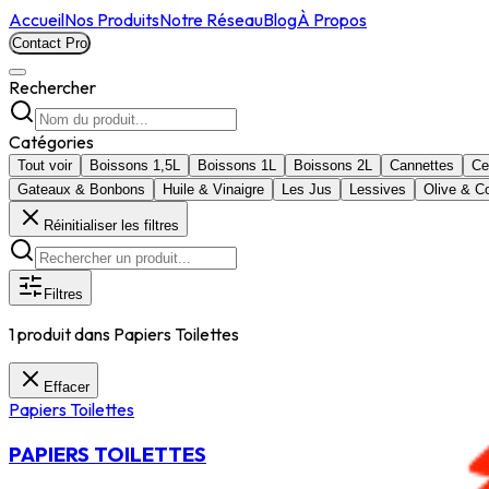
Accueil
Nos Produits
Notre Réseau
Blog
À Propos
Contact Pro
Rechercher
Catégories
Tout voir
Boissons 1,5L
Boissons 1L
Boissons 2L
Cannettes
Ce
Gateaux & Bonbons
Huile & Vinaigre
Les Jus
Lessives
Olive & C
Réinitialiser les filtres
Filtres
1
produit
dans
Papiers Toilettes
Effacer
Papiers Toilettes
PAPIERS TOILETTES